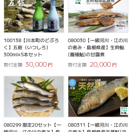
100138【川本町のどぶろ
080030【一級河川・江の川
く】五砦（いつしろ）
の恵み・島根県産】生粋鮎
300ml×5本セット
(養殖鮎)の甘露煮
30,000
20,000
寄付金額
円
寄付金額
円
080299 限定20セット【一
080311【一級河川・江の川
級河川・江の川の恵み】島
の恵み】島根県産天然鮎(冷