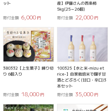
ット
産】伊藤さんの西条柿
5kg(25～26個)
6,000
22,000
寄付金額
円
寄付金額
円
380332【上生菓子】練り切
100325【水と米-mizu et
り 6個入り
rice-】自家栽培米で醸す甘
酒とどぶろく(甘口・辛口)3
本セット
18,000
35,000
寄付金額
円
寄付金額
円