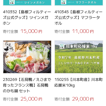
410352【島根フィルティー
410345【島根フィルティー
ズ公式グッズ】ツインメガ
ズ公式グッズ】マフラータ
ホン
オル
15,000
11,000
寄付金額
円
寄付金額
円
230269【石見鴨／えごまで
150255【川本町産】川本町
育ったフランス鴨】石見鴨
応援米10kg
のかも鍋 セット
25,000
29,000
寄付金額
円
寄付金額
円