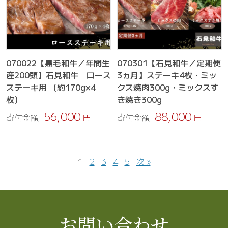
070022【黒毛和牛／年間生
070301【石見和牛／定期便
産200頭】石見和牛 ロース
3ヵ月】ステーキ4枚・ミッ
ステーキ用 （約170g×4
クス焼肉300g・ミックスす
枚）
き焼き300g
56,000
88,000
寄付金額
円
寄付金額
円
1
2
3
4
5
次 »
お問い合わせ