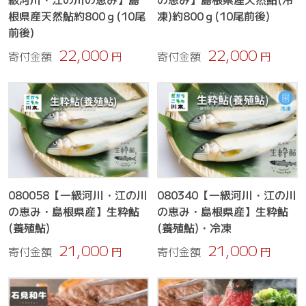
根県産天然鮎約800ｇ(10尾
凍)約800ｇ(10尾前後)
前後)
22,000
22,000
寄付金額
円
寄付金額
円
080058【一級河川・江の川
080340【一級河川・江の川
の恵み・島根県産】生粋鮎
の恵み・島根県産】生粋鮎
(養殖鮎)
(養殖鮎)・冷凍
21,000
21,000
寄付金額
円
寄付金額
円