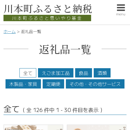
このページの本文へ
川本町
ふるさと納税
menu
川本町ふるさと思いやり基金
こ
ホーム
>
返礼品一覧
の
ペ
返礼品一覧
ー
ジ
の
位
全て
えごま加工品
食品
酒類
置:
木製品・家具
定期便
その他・その他サービス
全て
（ 全 126 件中 1 - 30 件目を表示 ）