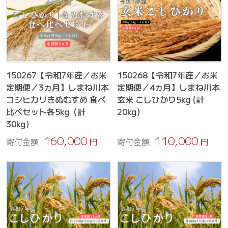
150267【令和7年産／お米
150268【令和7年産／お米
定期便／3ヵ月】しまね川本
定期便／4ヵ月】しまね川本
コシヒカリきぬむすめ 食べ
玄米 こしひかり5kg (計
比べセット各5kg（計
20kg）
30kg）
160,000
110,000
寄付金額
円
寄付金額
円