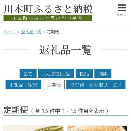
このページの本文へ
川本町
ふるさと納税
menu
川本町ふるさと思いやり基金
こ
ホーム
>
返礼品一覧
>
定期便
の
ペ
返礼品一覧
ー
ジ
の
位
全て
えごま加工品
食品
酒類
置:
木製品・家具
定期便
その他・その他サービス
定期便
（ 全 13 件中 1 - 13 件目を表示 ）