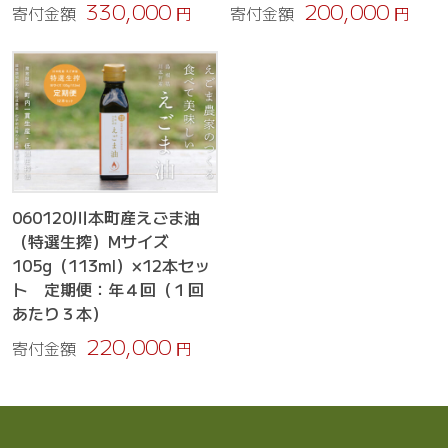
330,000
200,000
寄付金額
円
寄付金額
円
060120川本町産えごま油
（特選生搾）Mサイズ
105g（113ml）×12本セッ
ト 定期便：年４回（１回
あたり３本）
220,000
寄付金額
円