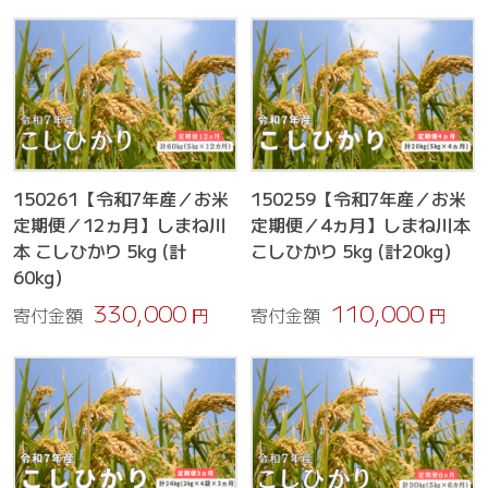
150261【令和7年産／お米
150259【令和7年産／お米
定期便／12ヵ月】しまね川
定期便／4ヵ月】しまね川本
本 こしひかり 5kg (計
こしひかり 5kg (計20kg）
60kg）
330,000
110,000
寄付金額
円
寄付金額
円