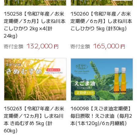
150258【令和7年産／お米
150260【令和7年産／お米
定期便／3ヵ月】しまね川本
定期便／6ヵ月】しまね川本
こしひかり 2kg ×4(計
こしひかり 5kg (計30kg）
24kg）
132,000
165,000
寄付金額
円
寄付金額
円
150263【令和7年産／お米
160098【えごま油定期便】
定期便／12ヵ月】しまね川
毎日摂取！えごま油（毎月2
本 きぬむすめ 5kg (計
本(1本120g)/6ヵ月継続）
60kg）