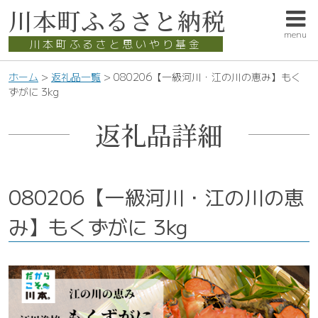
このページの本文へ
川本町
ふるさと納税
menu
川本町ふるさと思いやり基金
こ
ホーム
>
返礼品一覧
>
080206【一級河川・江の川の恵み】もく
の
ずがに 3kg
ペ
ー
返礼品詳細
ジ
の
位
置:
080206【一級河川・江の川の恵
み】もくずがに 3kg